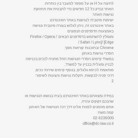
לחיצה על H או על מספר למעבר בין כותרות.
האתר נבדק כל 12 חודשים כדי להבטיח את תחזוקת
נגישות האתר.
ישימות מיטבית לנגישות באתר האינטרנט
באתר אינטרנט זה, ניתן לגלוש בצורה מיטבית ונגישה
באמצעות הדפדפנים הנפוצים
ומומלץ להשתמש בדפדפנים הבאים: Firefox / Opera /
Safari / Lynx]/ [Edge /
Chrome ובתוכנות קוראות מסך.
הסדרי נגישות בארגון
במשרד קיימים הסדרי הנגישות החל מחניה לנכים בכניסה
לבניין ומעלית בבניין עד למשרד,
מותאמת לכיסא גלגלים, בנוסף קיימים שירותי נכים.
דרכי פניה לבקשות, תקלות נגישות והצעות לשיפור:
2
במידה ומצאתם באתר האינטרנט בעיה בנושא הנגישות או
שהנכם זקוקים עזרה,
אתם מוזמנים לפנות אלינו דרך רכז הנגישות של הארגון:
קמה משה
02-6236000
office@dc-law.co.il