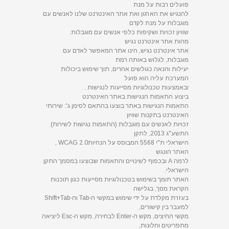
פועלים רבות על מנת
להנגיש את הארגון ואת אתר האינטרנט שלנו לאנשים עם
מוגבלות על מנת לקדם
שוויון זכויות ושקיפות כלפי אנשים עם מוגבלות.
מהות אתר אינטרנט נגיש
אתר אינטרנט נגיש, הינו אתר המאפשר לאדם עם
מוגבלות, לגלוש באותה רמת
יעילות והנאה כגולשים אחרים, תוך שימוש ביכולות
המערכת עליה הוא פועל
ובאמצעות טכנולוגיות מסייעות לנגישות .
ביצוע התאמות הנגישות באתר האינטרנט
התאמות הנגישות באתר בוצעו בהתאם לסימן ג': שירותי
האינטרנט בתקנות שוויון
זכויות לאנשים עם מוגבלות (התאמות נגישות לשירות)
התשע"ג 2013, לתקן
הישראלי ת"י 5568 המבוסס על הנחיותWCAG 2.0 ,
האתר הונגש
לרמה A ובכפוף לשינויים והתאמות שבוצעו במסמך התקן
הישראלי.
האתר תומך בשימוש בטכנולוגיות מסייעות כגון תוכנות
הקראת מסך, בגלישה
בעזרת מקלדת על ידי שימוש במקשי ה-Tab וה-Shift+Tab
למעבר בין קישורים,
מקשי החיצים, מקש ה-Enter לבחירה, מקש ה-Esc ליציאה
מתפריטים וחלונות,